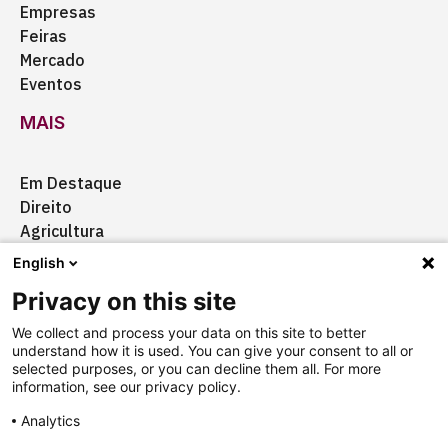
Empresas
Feiras
Mercado
Eventos
MAIS
Em Destaque
Direito
Agricultura
Certificação
English
Ação Social
Privacy on this site
Aquisições
We collect and process your data on this site to better
understand how it is used. You can give your consent to all or
selected purposes, or you can decline them all. For more
information, see our privacy policy.
Quem somos
Anuncie
Fale conosco
Analytics