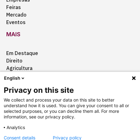
Feiras
Mercado
Eventos
MAIS
Em Destaque
Direito
Agricultura
Certificação
English
Ação Social
Privacy on this site
Aquisições
We collect and process your data on this site to better
understand how it is used. You can give your consent to all or
selected purposes, or you can decline them all. For more
information, see our privacy policy.
Quem somos
Anuncie
Fale conosco
Analytics
Consent details
Privacy policy