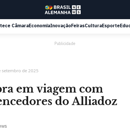
tece Câmara
Economia
Inovação
Feiras
Cultura
Esporte
Edu
Publicidade
e setembro de 2025
ebra em viagem com
encedores do Alliadoz
ews