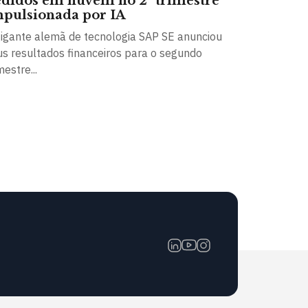
didos em nuvem no 2º trimestre
pulsionada por IA
gigante alemã de tecnologia SAP SE anunciou
us resultados financeiros para o segundo
mestre...