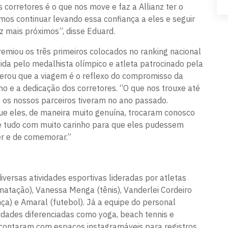
 corretores é o que nos move e faz a Allianz ter o
mos continuar levando essa confiança a eles e seguir
 mais próximos”, disse Eduard.
emiou os três primeiros colocados no ranking nacional
ida pelo medalhista olímpico e atleta patrocinado pela
iterou que a viagem é o reflexo do compromisso da
o e a dedicação dos corretores. “O que nos trouxe até
ue os nossos parceiros tiveram no ano passado.
ue eles, de maneira muito genuína, trocaram conosco
e tudo com muito carinho para que eles pudessem
ber e de comemorar.”
versas atividades esportivas lideradas por atletas
atação), Vanessa Menga (tênis), Vanderlei Cordeiro
ança) e Amaral (futebol). Já a equipe do personal
dades diferenciadas como yoga, beach tennis e
 contaram com espaços instagramáveis para registros