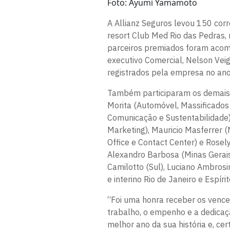
Foto: Ayumi Yamamoto
A Allianz Seguros levou 150 cor
resort Club Med Rio das Pedras, 
parceiros premiados foram acom
executivo Comercial, Nelson Vei
registrados pela empresa no an
Também participaram os demais
Morita (Automóvel, Massificados
Comunicação e Sustentabilidade)
Marketing), Mauricio Masferrer (
Office e Contact Center) e Rosely
Alexandro Barbosa (Minas Gerais 
Camilotto (Sul), Luciano Ambrosin
e interino Rio de Janeiro e Espírit
“Foi uma honra receber os vence
trabalho, o empenho e a dedicaçã
melhor ano da sua história e, ce