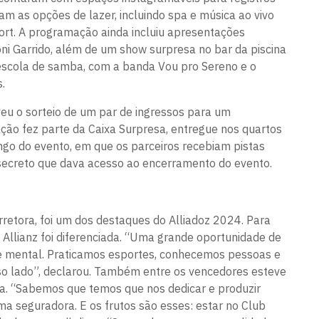
am as opções de lazer, incluindo spa e música ao vivo
sort. A programação ainda incluiu apresentações
oni Garrido, além de um show surpresa no bar da piscina
scola de samba, com a banda Vou pro Sereno e o
.
veu o sorteio de um par de ingressos para um
ção fez parte da Caixa Surpresa, entregue nos quartos
ngo do evento, em que os parceiros recebiam pistas
 secreto que dava acesso ao encerramento do evento.
orretora, foi um dos destaques do Alliadoz 2024. Para
a Allianz foi diferenciada. “Uma grande oportunidade de
e mental. Praticamos esportes, conhecemos pessoas e
sso lado”, declarou. Também entre os vencedores esteve
ra. “Sabemos que temos que nos dedicar e produzir
a seguradora. E os frutos são esses: estar no Club