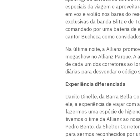
especiais da viagem e aproveitar
em voz e violão nos bares do re
exclusivas da banda Blitz e de T
comandado por uma bateria de e
cantor Bucheca como convidados
Na última noite, a Allianz promo
megashow no Allianz Parque. A a
de cada um dos corretores ao lo
diárias para desvendar o código
Experiência diferenciada
Danilo Dinelle, da Barra Bella C
ele, a experiência de viajar com 
fazermos uma espécie de higien
tivemos o time da Allianz ao no
Pedro Bento, da Shelter Correto
para sermos reconhecidos por um