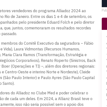
Pub
retores vendedores do programa Alliadoz 2024 ao
no Rio de Janeiro. Entre os dias 1 e 4 de setembro, os
panhados pelo presidente Eduard Folch e pelo diretor
ga, que, juntos, comemoraram os resultados recordes
o passado.
 membros do Comitê Executivo da seguradora – Fábio
 e Vida), Laura Vidmontas (Recursos Humanos,
, Maria Clara Ramos (Transformação, Estratégia e
Negócios Corporativos), Renato Roperto (Sinistros, Back
 Boer (Operações e TI) –, além dos diretores regionais:
e Centro-Oeste e interino Norte e Nordeste), Cleide
i (São Paulo Interior) e Paulo Ayres (São Paulo Capital
o Santo).
dores do Alliadoz no Clube Med e poder celebrar o
o de cada um deles. Em 2024, a Allianz Brasil teve o
rtamente, isso não seria possível sem o apoio dos