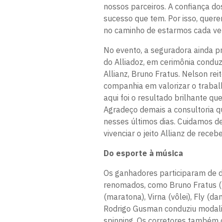
nossos parceiros. A confiança dos
sucesso que tem. Por isso, quere
no caminho de estarmos cada vez
No evento, a seguradora ainda pr
do Alliadoz, em cerimônia conduz
Allianz, Bruno Fratus. Nelson re
companhia em valorizar o trabalh
aqui foi o resultado brilhante q
Agradeço demais a consultoria q
nesses últimos dias. Cuidamos d
vivenciar o jeito Allianz de rece
Do esporte à música
Os ganhadores participaram de di
renomados, como Bruno Fratus (n
(maratona), Virna (vôlei), Fly (d
Rodrigo Gusman conduziu modali
spinning. Os corretores também