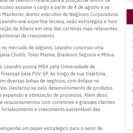
ada de Leandro Mihara para a posição de diretor de
Pub
cutivo assume o cargo a partir de 4 de agosto e se
 Masferrer, diretor executivo de Negócios Corporativos.
Leandro une expertise técnica, visão estratégica e foco
ração da Allianz em uma das carteiras mais relevantes
otencial de crescimento.
 no mercado de seguros, Leandro construiu uma
 pela Chubb, Tokio Marine, Bradesco Seguros e Mitsui.
, Leandro possui MBA pela Universidade de
inanças pela FGV-SP. Ao longo de sua trajetória,
em diversas linhas de negócios, com ênfase no
mos. Destacou-se pelo desenvolvimento de produtos,
 expansão e otimização de processos. Além disso,
e relacionamentos com corretores e grandes clientes
o fortalecimento e crescimento sustentável das
empenha um papel estratégico para o setor de