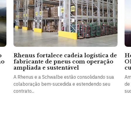
o
Rhenus fortalece cadeia logística de
He
mo
fabricante de pneus com operação
O
ampliada e sustentável
cu
A Rhenus e a Schwalbe estão consolidando sua
Am
colaboração bem-sucedida e estendendo seu
de
contrato...
suc