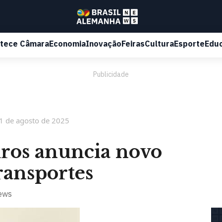
tece Câmara
Economia
Inovação
Feiras
Cultura
Esporte
Edu
Publicidade
1 de agosto de 2025
uros anuncia novo
ransportes
ews