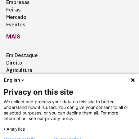
Empresas
Feiras
Mercado
Eventos
MAIS
Em Destaque
Direito
Agricultura
Certificação
English
Ação Social
Privacy on this site
Aquisições
We collect and process your data on this site to better
understand how it is used. You can give your consent to all or
selected purposes, or you can decline them all. For more
information, see our privacy policy.
Quem somos
Anuncie
Fale conosco
Analytics