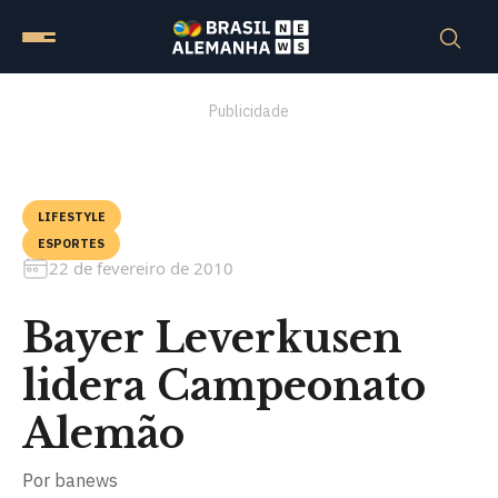
Publicidade
LIFESTYLE
ESPORTES
22 de fevereiro de 2010
Bayer Leverkusen
lidera Campeonato
Alemão
Por
banews