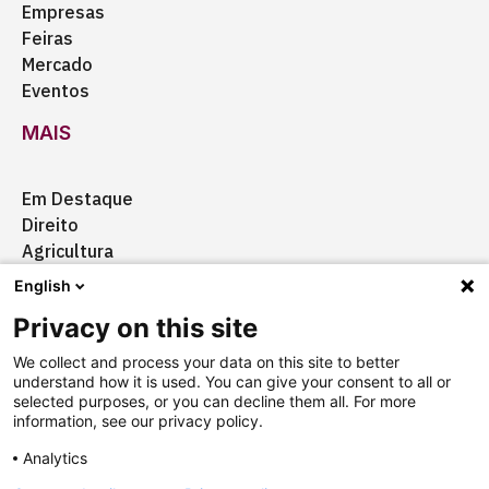
Empresas
Feiras
Mercado
Eventos
MAIS
Em Destaque
Direito
Agricultura
Certificação
English
Ação Social
Privacy on this site
Aquisições
We collect and process your data on this site to better
understand how it is used. You can give your consent to all or
selected purposes, or you can decline them all. For more
information, see our privacy policy.
Quem somos
Anuncie
Fale conosco
Analytics