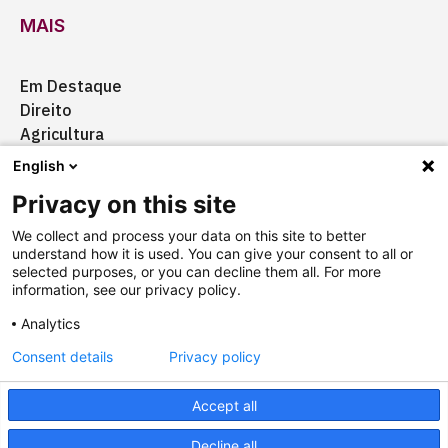
MAIS
Em Destaque
Direito
Agricultura
Certificação
English
Ação Social
Privacy on this site
Aquisições
We collect and process your data on this site to better
understand how it is used. You can give your consent to all or
selected purposes, or you can decline them all. For more
information, see our privacy policy.
Quem somos
Anuncie
Fale conosco
Analytics
Consent details
Privacy policy
Copyright © 2025 Câmara Brasil-Alemanha
Termos
Accept all
Designed by
agência ili
Powered by
falcotec
Decline all