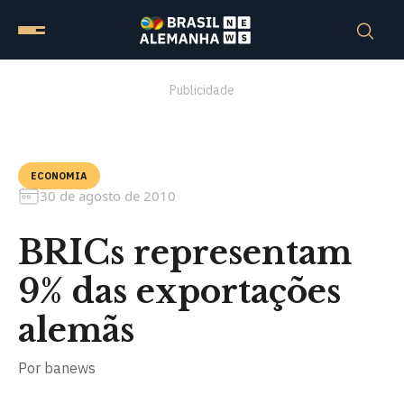
Publicidade
ECONOMIA
30 de agosto de 2010
BRICs representam
9% das exportações
alemãs
Por
banews