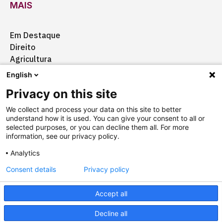
MAIS
Em Destaque
Direito
Agricultura
Certificação
English
Ação Social
Privacy on this site
Aquisições
We collect and process your data on this site to better
understand how it is used. You can give your consent to all or
selected purposes, or you can decline them all. For more
information, see our privacy policy.
Quem somos
Anuncie
Fale conosco
Analytics
Consent details
Privacy policy
Copyright © 2025 Câmara Brasil-Alemanha
Termos
Accept all
Designed by
agência ili
Powered by
falcotec
Decline all