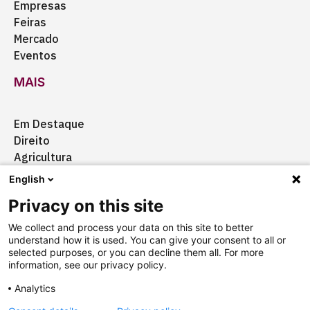
Empresas
Feiras
Mercado
Eventos
MAIS
Em Destaque
Direito
Agricultura
Certificação
English
Ação Social
Privacy on this site
Aquisições
We collect and process your data on this site to better
understand how it is used. You can give your consent to all or
selected purposes, or you can decline them all. For more
information, see our privacy policy.
Quem somos
Anuncie
Fale conosco
Analytics