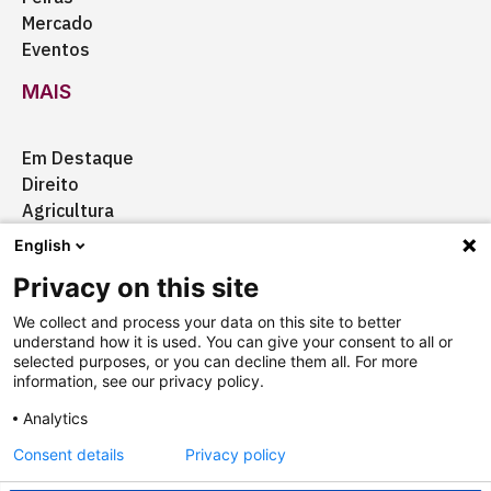
Mercado
Eventos
MAIS
Em Destaque
Direito
Agricultura
Certificação
English
Ação Social
Privacy on this site
Aquisições
We collect and process your data on this site to better
understand how it is used. You can give your consent to all or
selected purposes, or you can decline them all. For more
information, see our privacy policy.
Quem somos
Anuncie
Fale conosco
Analytics
Consent details
Privacy policy
Copyright © 2025 Câmara Brasil-Alemanha
Termos