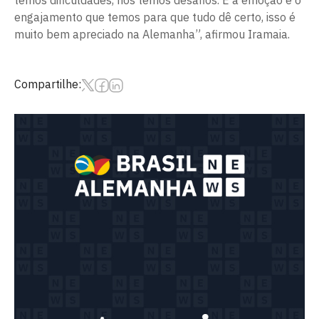
temos dificuldades, nós temos desafios. E a emoção e o
engajamento que temos para que tudo dê certo, isso é
muito bem apreciado na Alemanha”, afirmou Iramaia.
Compartilhe: