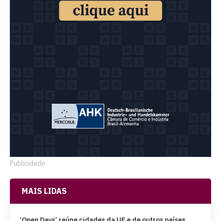
Publicidade
MAIS LIDAS
‘Open Days’ reúne cidades da UE e de outros países