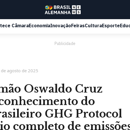
tece Câmara
Economia
Inovação
Feiras
Cultura
Esporte
Edu
Publicidade
 de agosto de 2025
emão Oswaldo Cruz
econhecimento do
asileiro GHG Protocol
io completo de emissõe