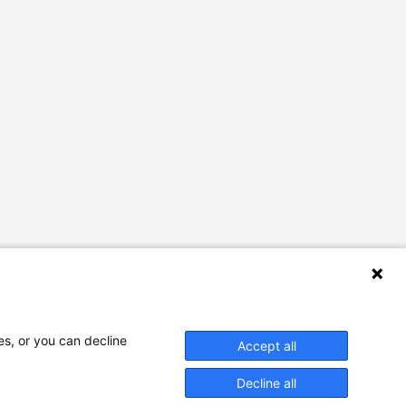
es, or you can decline
Accept all
Decline all
Designed by
agência ili