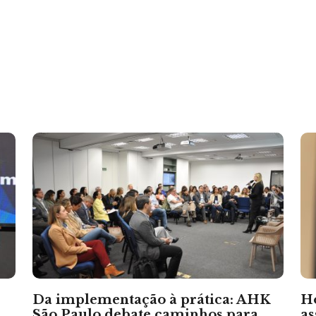
Da implementação à prática: AHK
H
São Paulo debate caminhos para
as