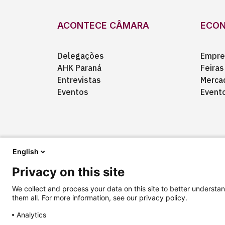
ACONTECE CÂMARA
ECO
Delegações
Empre
AHK Paraná
Feiras
Entrevistas
Merca
Eventos
Event
English
Privacy on this site
Quem somos
Anuncie
Fale conosco
We collect and process your data on this site to better understan
them all. For more information, see our privacy policy.
Analytics
Copyright © 2025 Câmara Brasil-Alemanha
Termos