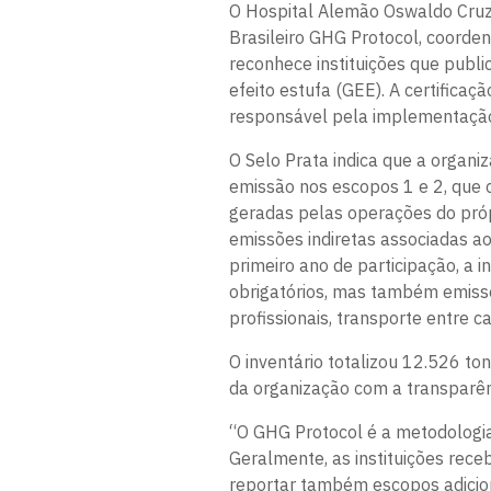
O Hospital Alemão Oswaldo Cruz
Brasileiro GHG Protocol, coorde
reconhece instituições que publ
efeito estufa (GEE). A certifica
responsável pela implementação
O Selo Prata indica que a organi
emissão nos escopos 1 e 2, que 
geradas pelas operações do própr
emissões indiretas associadas ao
primeiro ano de participação, a i
obrigatórios, mas também emissõ
profissionais, transporte entre c
O inventário totalizou 12.526 t
da organização com a transparên
“O GHG Protocol é a metodologia
Geralmente, as instituições rec
reportar também escopos adiciona