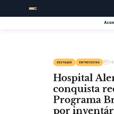
Acon
18
DESTAQUE
ENTREVISTAS
Hospital Al
conquista r
Programa Br
por inventár