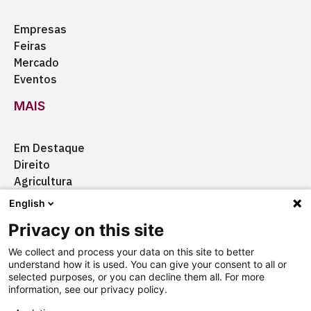
Empresas
Feiras
Mercado
Eventos
MAIS
Em Destaque
Direito
Agricultura
Certificação
English
Ação Social
Privacy on this site
Aquisições
We collect and process your data on this site to better
understand how it is used. You can give your consent to all or
selected purposes, or you can decline them all. For more
information, see our privacy policy.
Quem somos
Anuncie
Fale conosco