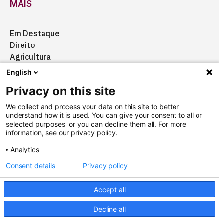
MAIS
Em Destaque
Direito
Agricultura
Certificação
English
Ação Social
Privacy on this site
Aquisições
We collect and process your data on this site to better
understand how it is used. You can give your consent to all or
selected purposes, or you can decline them all. For more
information, see our privacy policy.
Quem somos
Anuncie
Fale conosco
Analytics
Consent details
Privacy policy
Copyright © 2025 Câmara Brasil-Alemanha
Termos
Accept all
Designed by
agência ili
Powered by
falcotec
Decline all