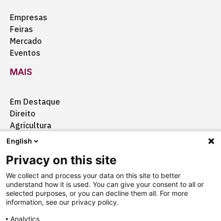
Empresas
Feiras
Mercado
Eventos
MAIS
Em Destaque
Direito
Agricultura
Certificação
English
Ação Social
Privacy on this site
Aquisições
We collect and process your data on this site to better
understand how it is used. You can give your consent to all or
selected purposes, or you can decline them all. For more
information, see our privacy policy.
Quem somos
Anuncie
Fale conosco
Analytics