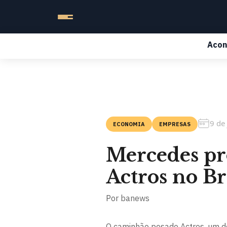
Acon
9 de
ECONOMIA
EMPRESAS
Mercedes pr
Actros no Br
Por
banews
O caminhão pesado Actros, um 