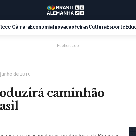
tece Câmara
Economia
Inovação
Feiras
Cultura
Esporte
Edu
Publicidade
 junho de 2010
oduzirá caminhão
asil
dos modelos mais modernos produzidos pela Mercedes-