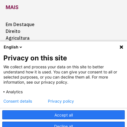
MAIS
Em Destaque
Direito
Agricultura
Certificação
English
Ação Social
Privacy on this site
Aquisições
We collect and process your data on this site to better
understand how it is used. You can give your consent to all or
selected purposes, or you can decline them all. For more
information, see our privacy policy.
Quem somos
Anuncie
Fale conosco
Analytics
Consent details
Privacy policy
Copyright © 2025 Câmara Brasil-Alemanha
Termos
Accept all
Designed by
agência ili
Powered by
falcotec
Decline all