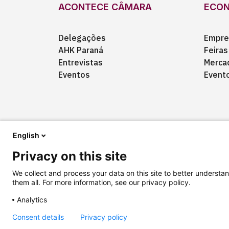
ACONTECE CÂMARA
ECO
Delegações
Empre
AHK Paraná
Feiras
Entrevistas
Merca
Eventos
Event
English
Privacy on this site
Quem somos
Anuncie
Fale conosco
We collect and process your data on this site to better understan
them all. For more information, see our privacy policy.
Analytics
Copyright © 2025 Câmara Brasil-Alemanha
Termos
Consent details
Privacy policy