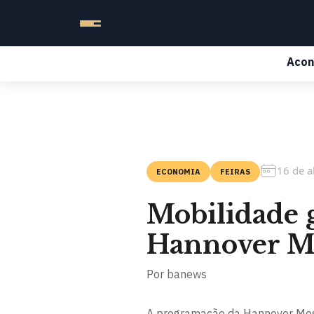
Acon
16 de a
ECONOMIA
FEIRAS
Mobilidade 
Hannover M
Por
banews
A programação da Hannover Mess