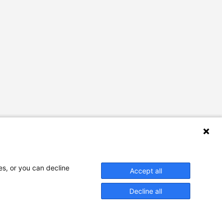
es, or you can decline
Accept all
Decline all
Designed by
agência ili
Powered by
falcotec