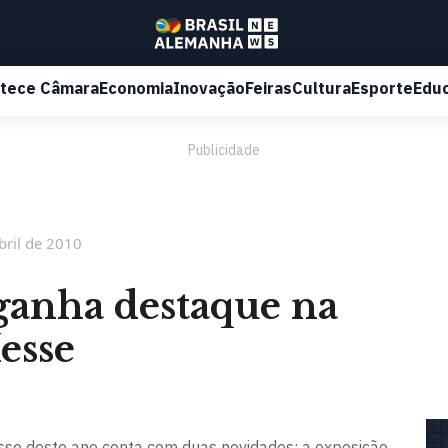
tece Câmara
Economia
Inovação
Feiras
Cultura
Esporte
Edu
Publicidade
bril de 2010
ganha destaque na
esse
e deste ano conta com duas novidades: a exposição