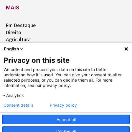
MAIS
Em Destaque
Direito
Agricultura
Certificação
English
Ação Social
Privacy on this site
Aquisições
We collect and process your data on this site to better
understand how it is used. You can give your consent to all or
selected purposes, or you can decline them all. For more
information, see our privacy policy.
Quem somos
Anuncie
Fale conosco
Analytics
Consent details
Privacy policy
Copyright © 2025 Câmara Brasil-Alemanha
Termos
Accept all
Designed by
agência ili
Powered by
falcotec
Decline all