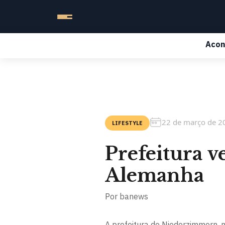
Acon
22 de março de 2
LIFESTYLE
Prefeitura v
Alemanha
Por
banews
A prefeitura de Niederzimmern,