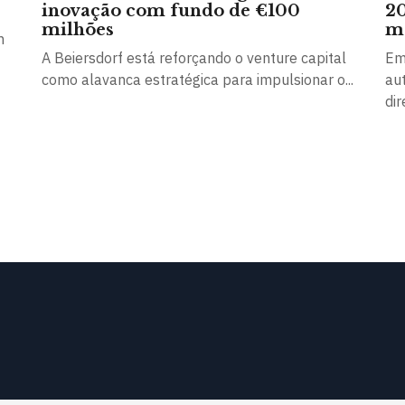
inovação com fundo de €100
20
milhões
m
m
A Beiersdorf está reforçando o venture capital
Em
como alavanca estratégica para impulsionar o...
au
dir