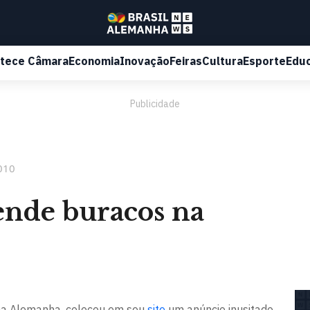
tece Câmara
Economia
Inovação
Feiras
Cultura
Esporte
Edu
Publicidade
010
ende buracos na
 na Alemanha, colocou em seu
site
um anúncio inusitado