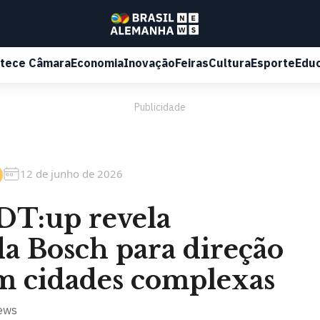
tece Câmara
Economia
Inovação
Feiras
Cultura
Esporte
Edu
Publicidade
12 de junho de 2026
DT:up revela
da Bosch para direção
 cidades complexas
ews