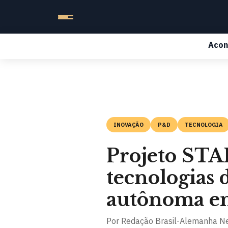
Acon
INOVAÇÃO
P&D
TECNOLOGIA
Projeto STA
tecnologias 
autônoma em
Por
Redação Brasil-Alemanha N