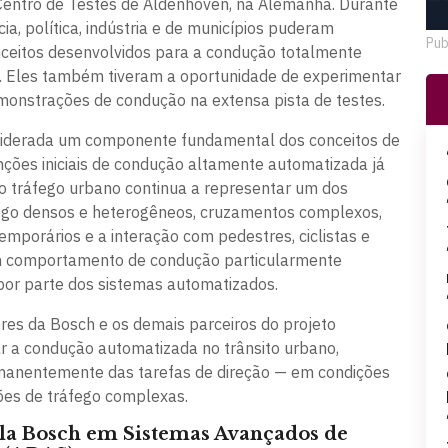
entro de Testes de Aldenhoven, na Alemanha. Durante
cia, política, indústria e de municípios puderam
Pub
nceitos desenvolvidos para a condução totalmente
o. Eles também tiveram a oportunidade de experimentar
emonstrações de condução na extensa pista de testes.
siderada um componente fundamental dos conceitos de
nções iniciais de condução altamente automatizada já
 o tráfego urbano continua a representar um dos
fego densos e heterogêneos, cruzamentos complexos,
emporários e a interação com pedestres, ciclistas e
um comportamento de condução particularmente
 por parte dos sistemas automatizados.
res da Bosch e os demais parceiros do projeto
zar a condução automatizada no trânsito urbano,
rmanentemente das tarefas de direção — em condições
ções de tráfego complexas.
ela Bosch em Sistemas Avançados de