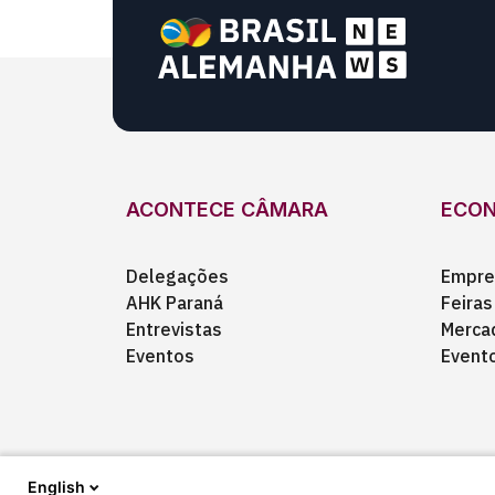
ACONTECE CÂMARA
ECO
Delegações
Empre
AHK Paraná
Feiras
Entrevistas
Merca
Eventos
Event
English