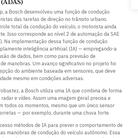
r (ADAS)
:up, a Bosch desenvolveu uma função de condução
istas das tarefas de direção no trânsito urbano.
ole total da condução do veículo, o motorista ainda
te. Isso corresponde ao nível 2 de automação da SAE
rs). Na implementação dessa função de condução
plamente inteligência artificial (IA) — empregando-a
usão de dados, bem como para previsão de
 manobras. Um avanço significativo no projeto foi
cepção do ambiente baseada em sensores, que deve
ilidade mesmo em condições adversas.
 robustez, a Bosch utiliza uma IA que combina de forma
e radar e vídeo. Assim uma imagem geral precisa e
 em todos os momentos, mesmo que um único sensor
corretas — por exemplo, durante uma chuva forte.
cesso métodos de IA para prever o comportamento de
ar as manobras de condução do veículo autônomo. Essa