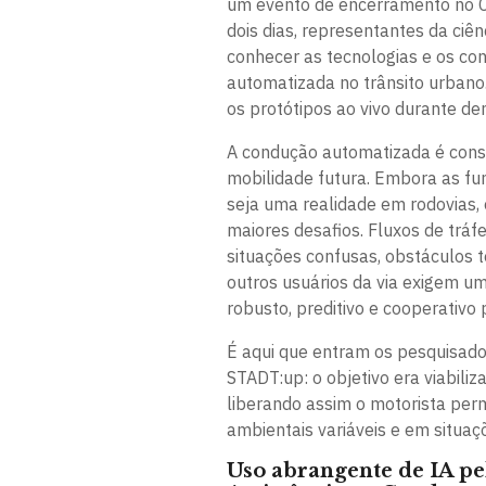
um evento de encerramento no C
dois dias, representantes da ciên
conhecer as tecnologias e os co
automatizada no trânsito urban
os protótipos ao vivo durante d
A condução automatizada é con
mobilidade futura. Embora as fu
seja uma realidade em rodovias,
maiores desafios. Fluxos de trá
situações confusas, obstáculos t
outros usuários da via exigem 
robusto, preditivo e cooperativo
É aqui que entram os pesquisado
STADT:up: o objetivo era viabili
liberando assim o motorista pe
ambientais variáveis ​​e em situa
Uso abrangente de IA p