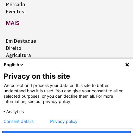
Mercado
Eventos
MAIS
Em Destaque
Direito
Agricultura
Certificação
English
Ação Social
Privacy on this site
Aquisições
We collect and process your data on this site to better
understand how it is used. You can give your consent to all or
selected purposes, or you can decline them all. For more
information, see our privacy policy.
Quem somos
Anuncie
Fale conosco
Analytics
Consent details
Privacy policy
Copyright © 2025 Câmara Brasil-Alemanha
Termos