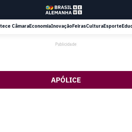
tece Câmara
Economia
Inovação
Feiras
Cultura
Esporte
Edu
Publicidade
APÓLICE