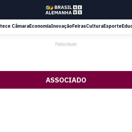
tece Câmara
Economia
Inovação
Feiras
Cultura
Esporte
Edu
Publicidade
ASSOCIADO