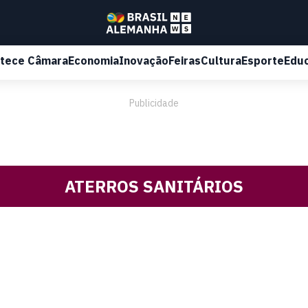
tece Câmara
Economia
Inovação
Feiras
Cultura
Esporte
Edu
Publicidade
ATERROS SANITÁRIOS