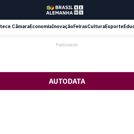
tece Câmara
Economia
Inovação
Feiras
Cultura
Esporte
Edu
Publicidade
AUTODATA