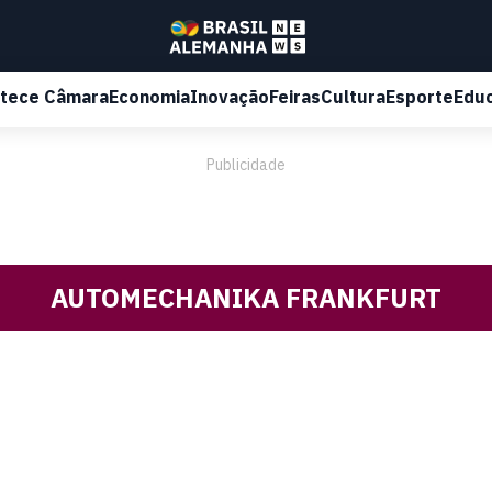
tece Câmara
Economia
Inovação
Feiras
Cultura
Esporte
Edu
Publicidade
AUTOMECHANIKA FRANKFURT