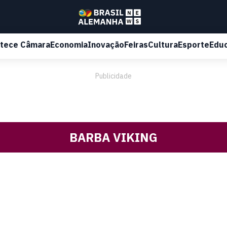
tece Câmara
Economia
Inovação
Feiras
Cultura
Esporte
Edu
Publicidade
BARBA VIKING