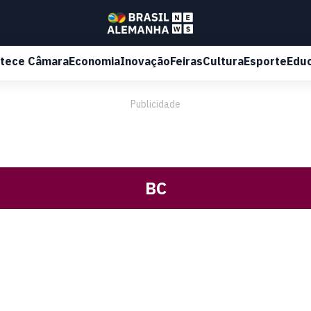
tece Câmara
Economia
Inovação
Feiras
Cultura
Esporte
Edu
Publicidade
BC