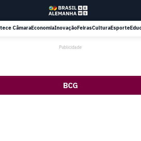
tece Câmara
Economia
Inovação
Feiras
Cultura
Esporte
Edu
Publicidade
BCG