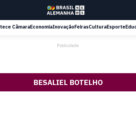
tece Câmara
Economia
Inovação
Feiras
Cultura
Esporte
Edu
Publicidade
BESALIEL BOTELHO