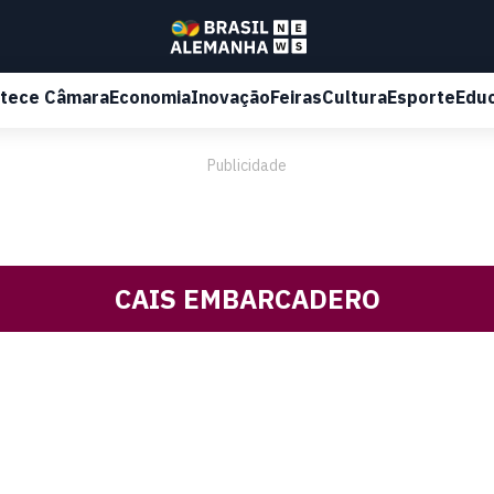
tece Câmara
Economia
Inovação
Feiras
Cultura
Esporte
Edu
Publicidade
CAIS EMBARCADERO