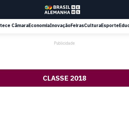
tece Câmara
Economia
Inovação
Feiras
Cultura
Esporte
Edu
Publicidade
CLASSE 2018