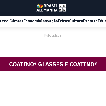
tece Câmara
Economia
Inovação
Feiras
Cultura
Esporte
Edu
Publicidade
COATINO® GLASSES E COATINO®