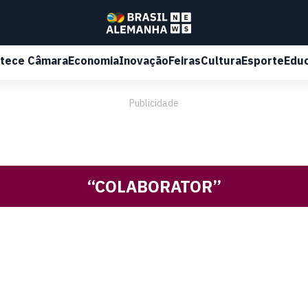
tece Câmara
Economia
Inovação
Feiras
Cultura
Esporte
Edu
Publicidade
“COLABORATOR”