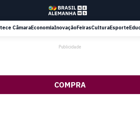
tece Câmara
Economia
Inovação
Feiras
Cultura
Esporte
Edu
Publicidade
COMPRA