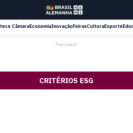
tece Câmara
Economia
Inovação
Feiras
Cultura
Esporte
Edu
Publicidade
CRITÉRIOS ESG