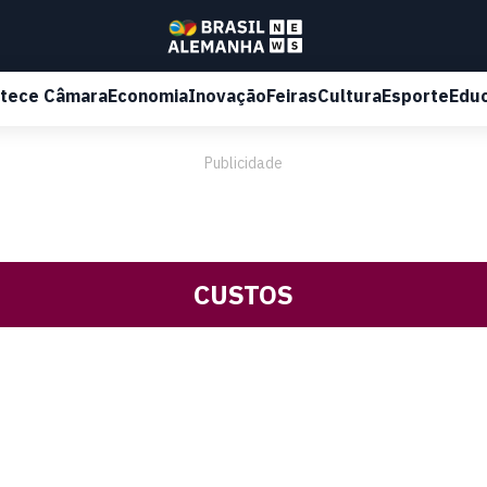
tece Câmara
Economia
Inovação
Feiras
Cultura
Esporte
Edu
Publicidade
CUSTOS