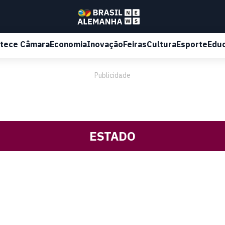
tece Câmara
Economia
Inovação
Feiras
Cultura
Esporte
Edu
Publicidade
ESTADO