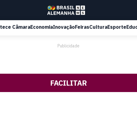
tece Câmara
Economia
Inovação
Feiras
Cultura
Esporte
Edu
Publicidade
FACILITAR