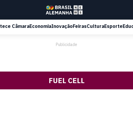
tece Câmara
Economia
Inovação
Feiras
Cultura
Esporte
Edu
Publicidade
FUEL CELL