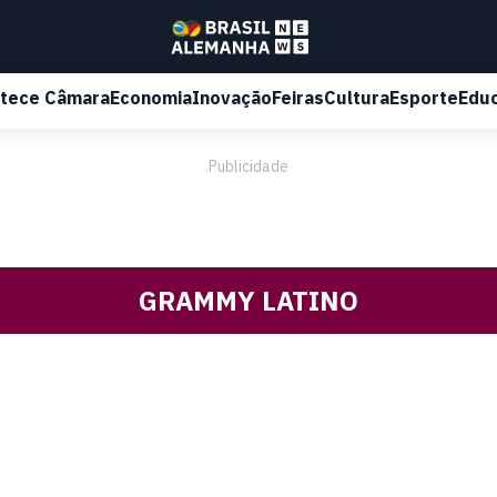
tece Câmara
Economia
Inovação
Feiras
Cultura
Esporte
Edu
Publicidade
GRAMMY LATINO