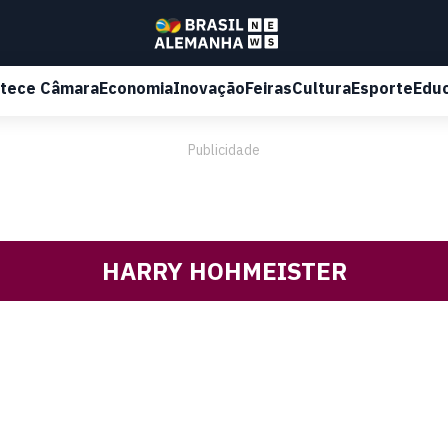
tece Câmara
Economia
Inovação
Feiras
Cultura
Esporte
Edu
Publicidade
HARRY HOHMEISTER