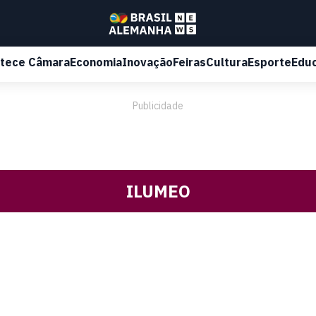
tece Câmara
Economia
Inovação
Feiras
Cultura
Esporte
Edu
Publicidade
ILUMEO