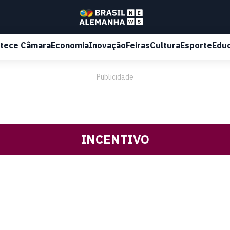
tece Câmara
Economia
Inovação
Feiras
Cultura
Esporte
Edu
Publicidade
INCENTIVO