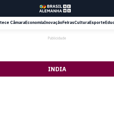
tece Câmara
Economia
Inovação
Feiras
Cultura
Esporte
Edu
Publicidade
INDIA