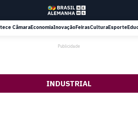
tece Câmara
Economia
Inovação
Feiras
Cultura
Esporte
Edu
Publicidade
INDUSTRIAL