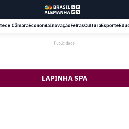
tece Câmara
Economia
Inovação
Feiras
Cultura
Esporte
Edu
Publicidade
LAPINHA SPA