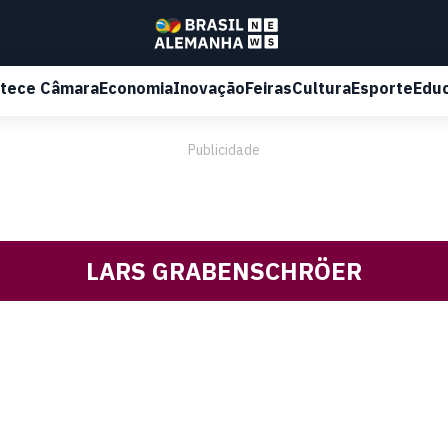
tece Câmara
Economia
Inovação
Feiras
Cultura
Esporte
Edu
Publicidade
LARS GRABENSCHRÖER